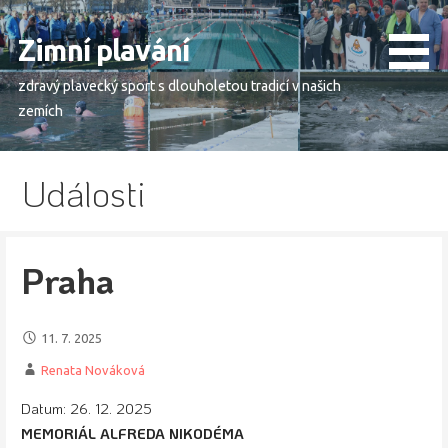
Skip
to
Zimní plavání
content
zdravý plavecký sport s dlouholetou tradicí v našich
zemích
Události
Praha
11. 7. 2025
Renata Nováková
Datum:
26. 12. 2025
MEMORIÁL ALFREDA NIKODÉMA