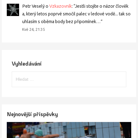
Petr Veselý
o
Vzkazovník
: “
Jestli stojíte o názor člověk
a, který letos poprvé smočil palec v ledové vodě... tak so
uhlasím s oběma body bez připomínek…
”
Kvě 24, 21:35
Vyhledávání
Vyhledávání
Nejnovější příspěvky