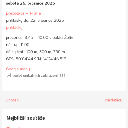
sobota 26. prosince 2025
propozice – Praha
přihlášky do: 22. prosince 2025
přihlášky
prezence: 8:45 – 10:00 v paláci Žofín
nástup: 11:00
délky tratí: 100 m, 300 m, 750 m
GPS: 50°04’44.9″N, 14°24’46.5″E
Google mapy
počet unikátních zobrazení:
351
Navigace
← Choceň
Pardubice →
pro
Nejbližší soutěže
příspěvek