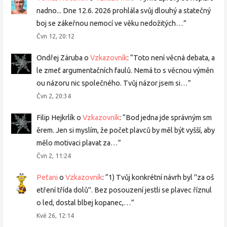
nadno... Dne 12.6. 2026 prohlála svůj dlouhý a statečný
boj se zákeřnou nemocí ve věku nedožitých…
”
Čvn 12, 20:12
Ondřej Záruba
o
Vzkazovník
: “
Toto není věcná debata, a
le zmeť argumentačních faulů. Nemá to s věcnou výměn
ou názoru nic společného. Tvůj názor jsem si…
”
Čvn 2, 20:34
Filip Hejkrlík
o
Vzkazovník
: “
Bod jedna jde správným sm
ěrem. Jen si myslím, že počet plavců by měl být vyšší, aby
mělo motivaci plavat za…
”
Čvn 2, 11:24
Peťani
o
Vzkazovník
: “
1) Tvůj konkrétní návrh byl "za oš
etření třída dolů". Bez posouzení jestli se plavec říznul
o led, dostal blbej kopanec,…
”
Kvě 26, 12:14