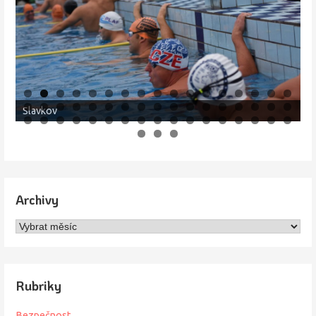
Slavkov
Ji
Archivy
Archivy
Rubriky
Bezpečnost