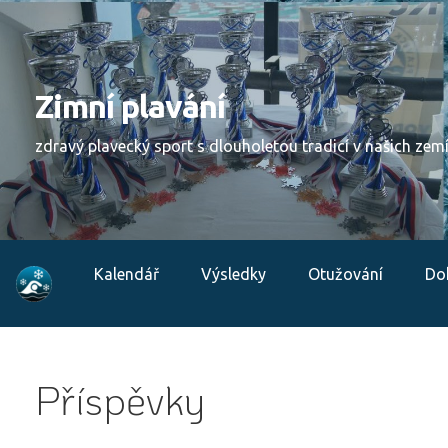
Skip
to
content
Zimní plavání
zdravý plavecký sport s dlouholetou tradicí v našich zem
Kalendář
Výsledky
Otužování
Do
Příspěvky