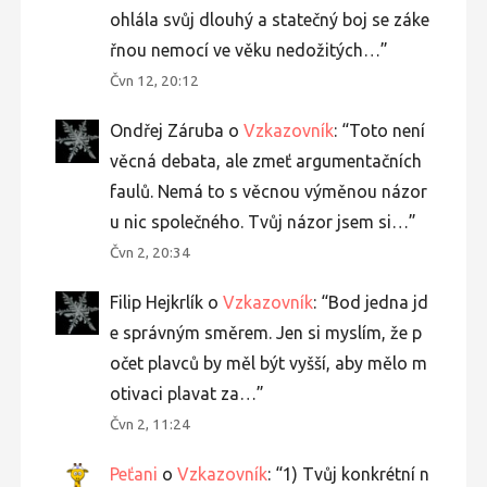
ohlála svůj dlouhý a statečný boj se záke
řnou nemocí ve věku nedožitých…
”
Čvn 12, 20:12
Ondřej Záruba
o
Vzkazovník
: “
Toto není
věcná debata, ale zmeť argumentačních
faulů. Nemá to s věcnou výměnou názor
u nic společného. Tvůj názor jsem si…
”
Čvn 2, 20:34
Filip Hejkrlík
o
Vzkazovník
: “
Bod jedna jd
e správným směrem. Jen si myslím, že p
očet plavců by měl být vyšší, aby mělo m
otivaci plavat za…
”
Čvn 2, 11:24
Peťani
o
Vzkazovník
: “
1) Tvůj konkrétní n