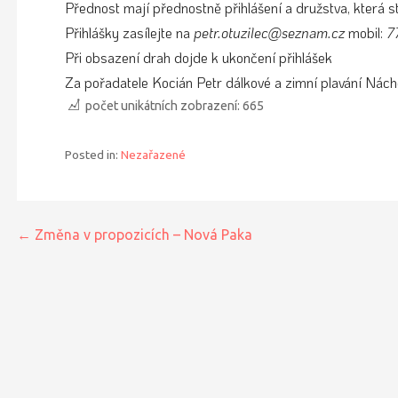
Přednost mají přednostně přihlášení a družstva, která s
Přihlášky zasílejte na
petr.otuzilec@seznam.cz
mobil:
7
Při obsazení drah dojde k ukončení přihlášek
Za pořadatele Kocián Petr dálkové a zimní plavání Nác
počet unikátních zobrazení:
665
Posted in:
Nezařazené
Navigace
← Změna v propozicích – Nová Paka
pro
příspěvek