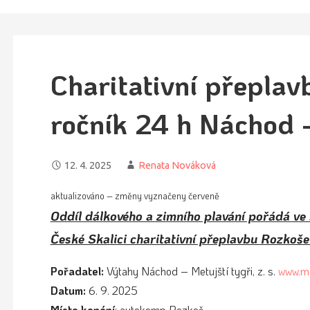
Charitativní přeplav
ročník 24 h Náchod 
12. 4. 2025
Renata Nováková
aktualizováno – změny vyznačeny červeně
Oddíl dálkového a zimního plavání pořádá ve 
České Skalici charitativní přeplavbu Rozkoš
Pořadatel:
Výtahy Náchod – Metujští tygři, z. s.
www.me
Datum:
6. 9. 2025
Místo konání
: autokemp Rozkoš