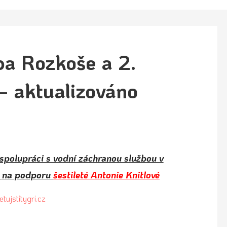
ba Rozkoše a 2.
– aktualizováno
spolupráci s vodní záchranou službou v
e
na podporu
šestileté Antonie Knitlové
tujstitygri.cz