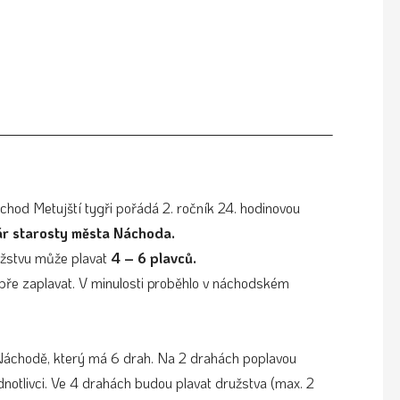
hod Metujští tygři pořádá 2. ročník 24. hodinovou
r starosty města Náchoda.
užstvu může plavat
4
– 6 plavců.
obře zaplavat. V minulosti proběhlo v náchodském
 Náchodě, který má 6 drah. Na 2 drahách poplavou
jednotlivci. Ve 4 drahách budou plavat družstva (max. 2