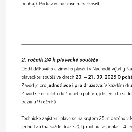
bouřky). Parkování na hlavním parkovišti.
2. ročník 24 h plavecké soutěže
Oddíl dálkového a zimního plavání v Náchodě Výtahy Nác
plaveckou soutěž ve dnech
20. – 21 . 09. 2025
O pohá
Závod je pro
jednotlivce i pro družstva
. V každém dr
Závod se nepočítá do žádného poháru, jde jen o to si d
bazénu 9 ročníků.
Technické zajištění: plave se na krytém 25 m bazénu v
jednotlivci (na každé dráze 2), tj. mohou se přihlásit 4 