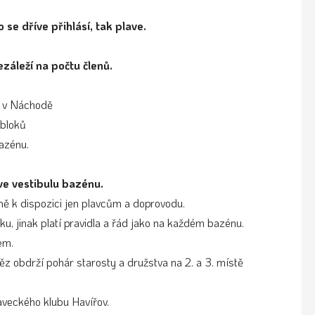
 se dříve přihlásí, tak plave.
ezáleží na počtu členů.
 v Náchodě
 bloků
azénu.
e vestibulu bazénu.
lně k dispozici jen plavcům a doprovodu.
, jinak platí pravidla a řád jako na každém bazénu.
čem.
z obdrží pohár starosty a družstva na 2. a 3. místě
aveckého klubu Havířov.