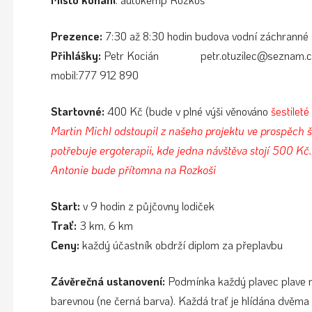
Prezence:
7:30 až 8:30 hodin budova vodní záchranné
Přihlášky:
Petr Kocián petr.otuzilec@seznam.c
mobil:777 912 890
Startovné:
400 Kč (bude v plné výši věnováno
šestileté
Martin Michl odstoupil z našeho projektu ve prospěch š
potřebuje ergoterapii, kde jedna návštěva stojí 500 Kč.
Antonie bude přítomna na Rozkoši
Start:
v 9 hodin z půjčovny lodiček
Trať:
3 km, 6 km
Ceny:
každý účastník obdrží diplom za přeplavbu
Závěrečná ustanovení:
Podmínka každý plavec plave na
barevnou (ne černá barva). Každá trať je hlídána dvěm