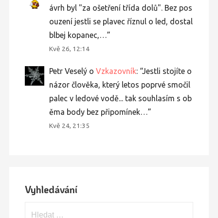
ávrh byl "za ošetření třída dolů". Bez pos
ouzení jestli se plavec říznul o led, dostal
blbej kopanec,…
”
Kvě 26, 12:14
Petr Veselý
o
Vzkazovník
: “
Jestli stojíte o
názor člověka, který letos poprvé smočil
palec v ledové vodě... tak souhlasím s ob
ěma body bez připomínek…
”
Kvě 24, 21:35
Vyhledávání
Vyhledávání