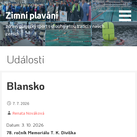
Skip
to
Zimní plavání
content
zdravý plavecký sport s dlouholetou tradicí v našich
zemích
Události
Blansko
7. 7. 2026
Renata Nováková
Datum:
3. 10. 2026
78. ročník Memoriálu T. K. Divíška