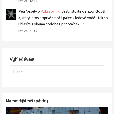
Kvě 26, 12:14
Petr Veselý
o
Vzkazovník
: “
Jestli stojíte o názor člověk
a, který letos poprvé smočil palec v ledové vodě... tak so
uhlasím s oběma body bez připomínek…
”
Kvě 24, 21:35
Vyhledávání
Vyhledávání
Nejnovější příspěvky