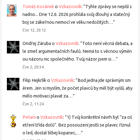
Tomáš Kocánek
o
Vzkazovník
: “
Tyhle zprávy se nepíší s
nadno... Dne 12.6. 2026 prohlála svůj dlouhý a statečný
boj se zákeřnou nemocí ve věku nedožitých…
”
Čvn 12, 20:12
Ondřej Záruba
o
Vzkazovník
: “
Toto není věcná debata, a
le zmeť argumentačních faulů. Nemá to s věcnou výměn
ou názoru nic společného. Tvůj názor jsem si…
”
Čvn 2, 20:34
Filip Hejkrlík
o
Vzkazovník
: “
Bod jedna jde správným sm
ěrem. Jen si myslím, že počet plavců by měl být vyšší, aby
mělo motivaci plavat za…
”
Čvn 2, 11:24
Peťani
o
Vzkazovník
: “
1) Tvůj konkrétní návrh byl "za oš
etření třída dolů". Bez posouzení jestli se plavec říznul
o led, dostal blbej kopanec,…
”