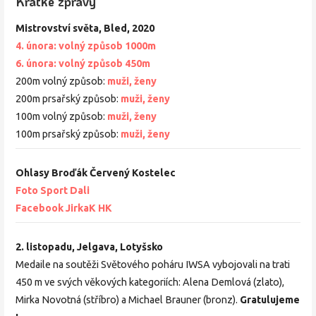
Krátké zprávy
Mistrovství světa, Bled, 2020
4. února: volný způsob 1000m
6. února: volný způsob 450m
200m volný způsob:
muži,
ženy
200m prsařský způsob:
muži,
ženy
100m volný způsob:
muži,
ženy
100m prsařský způsob:
muži,
ženy
Ohlasy Broďák Červený Kostelec
Foto Sport Dali
Facebook JirkaK HK
2. listopadu, Jelgava, Lotyšsko
Medaile na soutěži Světového poháru IWSA vybojovali na trati
450 m ve svých věkových kategoriích: Alena Demlová (zlato),
Mirka Novotná (stříbro) a Michael Brauner (bronz).
Gratulujeme