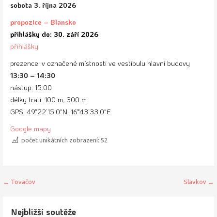
sobota 3. října 2026
propozice – Blansko
přihlášky do: 30. září 2026
přihlášky
prezence: v označené místnosti ve vestibulu hlavní budovy
13:30 – 14:30
nástup: 15:00
délky tratí: 100 m, 300 m
GPS: 49°22’15.0″N, 16°43’33.0″E
Google mapy
počet unikátních zobrazení:
52
Navigace
← Tovačov
Slavkov →
pro
Nejbližší soutěže