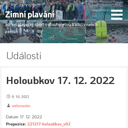
Skip
to
Zimní plavání
content
zdravý plavecký sport s dlouholetou tradicí v našich
zemích
Události
Holoubkov 17. 12. 2022
9. 10. 2022
webmaster
Datum:
17. 12. 2022
Propozice:
221217-holoubkov_v02