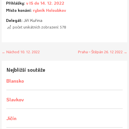
Přihlášky:
v IS do 14. 12. 2022
Místo konání:
rybník Holoubkov
Delegát:
Jiří Kuřina
počet unikátních zobrazení:
578
Navigace
← Náchod 10. 12. 2022
Praha – Štěpán 26. 12 2022 →
pro
Nejbližší soutěže
příspěvek
Blansko
Slavkov
Jičín