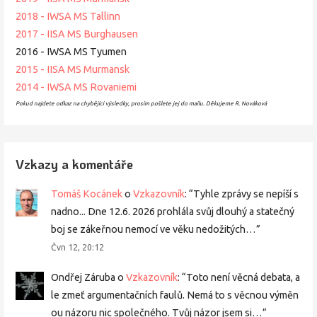
2018 - IWSA MS Tallinn
2017 - IISA MS Burghausen
2016 - IWSA MS Tyumen
2015 - IISA MS Murmansk
2014 - IWSA MS Rovaniemi
Pokud najdete odkaz na chybějící výsledky, prosím pošlete jej do mailu. Děkujeme R. Nováková
Vzkazy a komentáře
Tomáš Kocánek
o
Vzkazovník
: “
Tyhle zprávy se nepíší s
nadno... Dne 12.6. 2026 prohlála svůj dlouhý a statečný
boj se zákeřnou nemocí ve věku nedožitých…
”
Čvn 12, 20:12
Ondřej Záruba
o
Vzkazovník
: “
Toto není věcná debata, a
le zmeť argumentačních faulů. Nemá to s věcnou výměn
ou názoru nic společného. Tvůj názor jsem si…
”