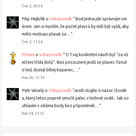
Čvn 2, 20:34
Filip Hejkrlík
o
Vzkazovník
: “
Bod jedna jde správným sm
ěrem. Jen si myslím, že počet plavců by měl být vyšší, aby
mělo motivaci plavat za…
”
Čvn 2, 11:24
Peťani
o
Vzkazovník
: “
1) Tvůj konkrétní návrh byl "za oš
etření třída dolů". Bez posouzení jestli se plavec říznul
o led, dostal blbej kopanec,…
”
Kvě 26, 12:14
Petr Veselý
o
Vzkazovník
: “
Jestli stojíte o názor člověk
a, který letos poprvé smočil palec v ledové vodě... tak so
uhlasím s oběma body bez připomínek…
”
Kvě 24, 21:35