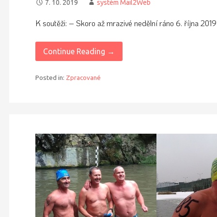
7. 10. 2019
systém Mail2Web
K soutěži: – Skoro až mrazivé nedělní ráno 6. října 20
Continue Reading →
Posted in:
Zpracované