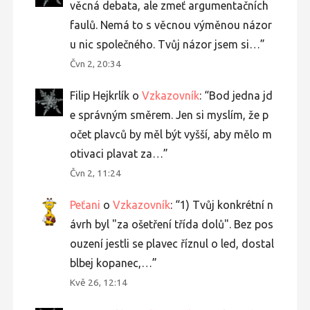
věcná debata, ale zmeť argumentačních
faulů. Nemá to s věcnou výměnou názor
u nic společného. Tvůj názor jsem si…
”
Čvn 2, 20:34
Filip Hejkrlík
o
Vzkazovník
: “
Bod jedna jd
e správným směrem. Jen si myslím, že p
očet plavců by měl být vyšší, aby mělo m
otivaci plavat za…
”
Čvn 2, 11:24
Peťani
o
Vzkazovník
: “
1) Tvůj konkrétní n
ávrh byl "za ošetření třída dolů". Bez pos
ouzení jestli se plavec říznul o led, dostal
blbej kopanec,…
”
Kvě 26, 12:14