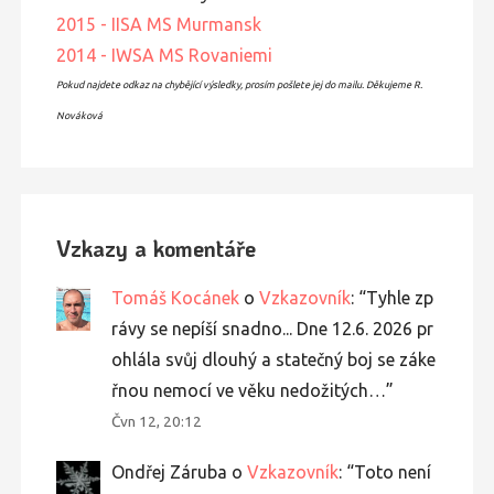
2015 - IISA MS Murmansk
2014 - IWSA MS Rovaniemi
Pokud najdete odkaz na chybějící výsledky, prosím pošlete jej do mailu. Děkujeme R.
Nováková
Vzkazy a komentáře
Tomáš Kocánek
o
Vzkazovník
: “
Tyhle zp
rávy se nepíší snadno... Dne 12.6. 2026 pr
ohlála svůj dlouhý a statečný boj se záke
řnou nemocí ve věku nedožitých…
”
Čvn 12, 20:12
Ondřej Záruba
o
Vzkazovník
: “
Toto není